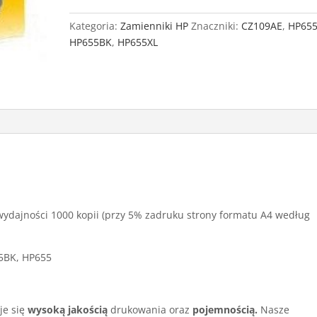
HP
655
Kategoria:
Zamienniki HP
Znaczniki:
CZ109AE
,
HP65
XL
HP655BK
,
HP655XL
Black
wydajności 1000 kopii (przy 5% zadruku strony formatu A4 według
5BK, HP655
je się
wysoką jakością
drukowania oraz
pojemnością.
Nasze