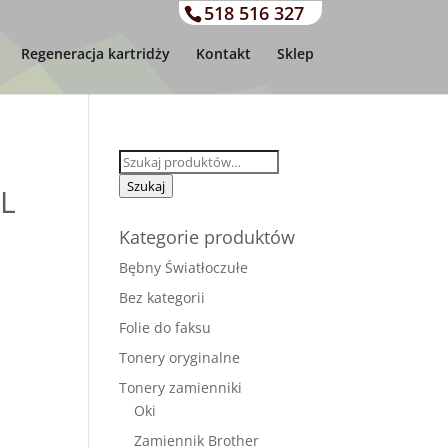
518 516 327
Regeneracja kartridży
Kontakt
Sklep
Szukaj:
Szukaj
XL
Kategorie produktów
Bębny Światłoczułe
Bez kategorii
Folie do faksu
Tonery oryginalne
Tonery zamienniki
Oki
Zamiennik Brother