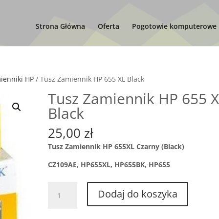
Strona Główna
Oferta
Pogotowie komputerowe
ienniki HP
/ Tusz Zamiennik HP 655 XL Black
Tusz Zamiennik HP 655 
Black
25,00
zł
Tusz Zamiennik HP 655XL Czarny (Black)
CZ109AE, HP655XL, HP655BK, HP655
ilość
Dodaj do koszyka
Tusz
Zamiennik