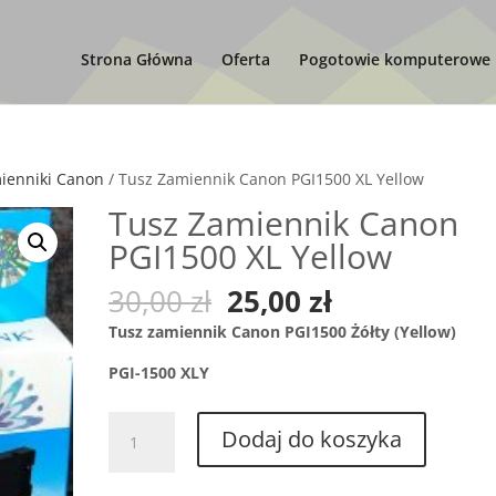
Strona Główna
Oferta
Pogotowie komputerowe
ienniki Canon
/ Tusz Zamiennik Canon PGI1500 XL Yellow
Tusz Zamiennik Canon
PGI1500 XL Yellow
Pierwotna
Aktualna
30,00
zł
25,00
zł
cena
cena
Tusz zamiennik Canon PGI1500 Żółty (Yellow)
wynosiła:
wynosi:
30,00 zł.
25,00 zł.
PGI-1500 XLY
ilość
Dodaj do koszyka
Tusz
Zamiennik