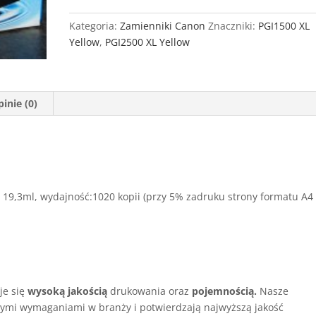
Canon
PGI1500
Kategoria:
Zamienniki Canon
Znaczniki:
PGI1500 XL
XL
Yellow
,
PGI2500 XL Yellow
Yellow
inie (0)
19,3ml, wydajność:1020 kopii (przy 5% zadruku strony formatu A4
je się
wysoką jakością
drukowania oraz
pojemnością.
Nasze
ymi wymaganiami w branży i potwierdzają najwyższą jakość