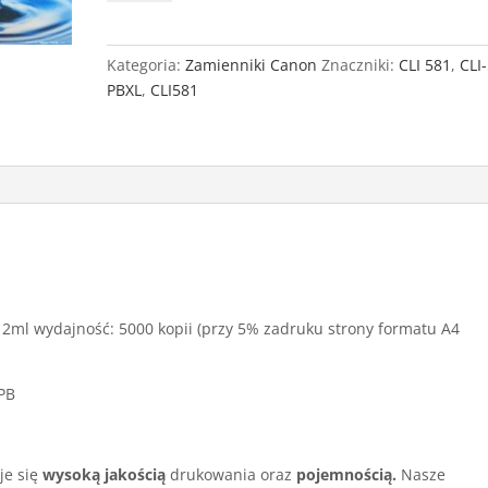
Zamiennik
Canon
CLI581
Kategoria:
Zamienniki Canon
Znaczniki:
CLI 581
,
CLI
XL
PBXL
,
CLI581
PhotoB
2ml wydajność: 5000 kopii (przy 5% zadruku strony formatu A4
 PB
je się
wysoką jakością
drukowania oraz
pojemnością.
Nasze