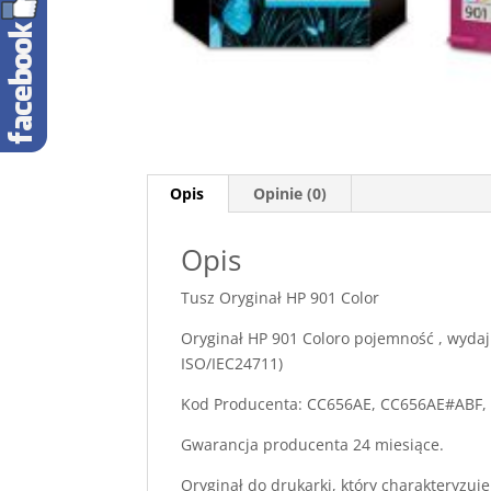
Opis
Opinie (0)
Opis
Tusz Oryginał HP 901 Color
Oryginał HP 901 Coloro pojemność , wyda
ISO/IEC24711)
Kod Producenta: CC656AE, CC656AE#ABF
Gwarancja producenta 24 miesiące.
Oryginał do drukarki, który charakteryzuje