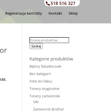
518 516 327
Regeneracja kartridży
Kontakt
Sklep
Szukaj:
Szukaj
or
Kategorie produktów
Bębny Światłoczułe
Bez kategorii
ABE,
Folie do faksu
Tonery oryginalne
Tonery zamienniki
Oki
Zamiennik Brother