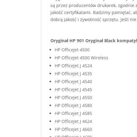
są przez producentów drukarek, zgodnie 
jakość certyfikatami. Radzimy pamiętać, 
dobrą jakość i żywotność sprzętu. Jeśli ni
Oryginał HP 901 Oryginał Black kompatyb
HP OfficeJet 4500
HP OfficeJet 4500 Wireless
HP OfficeJet J 4524
HP OfficeJet J 4535
HP OfficeJet J 4540
HP OfficeJet J 4545
HP OfficeJet J 4550
HP OfficeJet J 4580
HP OfficeJet J 4585
HP OfficeJet J 4624
HP OfficeJet J 4660