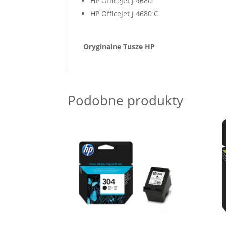
HP OfficeJet J 4680
HP OfficeJet J 4680 C
Oryginalne Tusze H
Podobne produkty