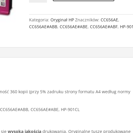
Oryginał
HP
901
Kategoria:
Oryginał HP
Znaczników:
CC656AE
,
Color
CC656AE#ABB
,
CC656AE#ABE
,
CC656AE#ABF
,
HP-90
jność 360 kopii (przy 5% zadruku strony formatu A4 według normy
, CC656AE#ABB, CC656AE#ABE, HP-901CL
 się
wysoką jakością
drukowania.
Oryginalne tusze produkowane