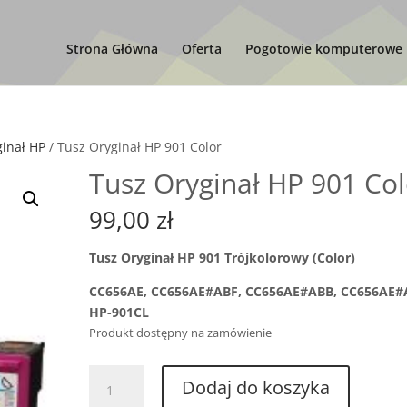
Strona Główna
Oferta
Pogotowie komputerowe
ginał HP
/ Tusz Oryginał HP 901 Color
Tusz Oryginał HP 901 Col
99,00
zł
Tusz Oryginał HP 901 Trójkolorowy (Color)
CC656AE, CC656AE#ABF, CC656AE#ABB, CC656AE#
HP-901CL
Produkt dostępny na zamówienie
ilość
Dodaj do koszyka
Tusz