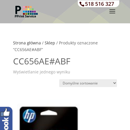
518 516 327
Strona główna
/
Sklep
/ Produkty oznaczone
“CC656AE#ABF”
CC656AE#ABF
Wyświetlanie jednego wyniku