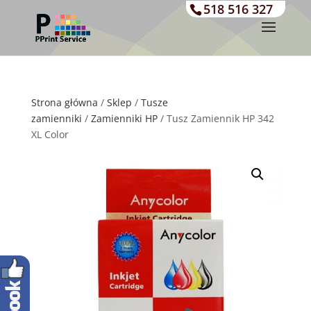
518 516 327
Strona główna
/
Sklep
/
Tusze
zamienniki
/
Zamienniki HP
/ Tusz Zamiennik HP 342
XL Color