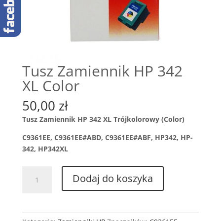
Tusz Zamiennik HP 342
XL Color
50,00
zł
Tusz Zamiennik HP 342 XL Trójkolorowy (Color)
C9361EE, C9361EE#ABD, C9361EE#ABF, HP342, HP-
342, HP342XL
ilość
Dodaj do koszyka
Tusz
Zamiennik
HP
342