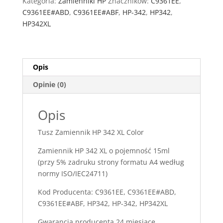
Kategoria:
Zamienniki HP
Znaczników:
C9361EE
,
XL
C9361EE#ABD
,
C9361EE#ABF
,
HP-342
,
HP342
,
Color
HP342XL
Opis
Opinie (0)
Opis
Tusz Zamiennik HP 342 XL Color
Zamiennik HP 342 XL o pojemność 15ml
(przy 5% zadruku strony formatu A4 według
normy ISO/IEC24711)
Kod Producenta: C9361EE, C9361EE#ABD,
C9361EE#ABF, HP342, HP-342, HP342XL
Gwarancja producenta 24 miesiące.