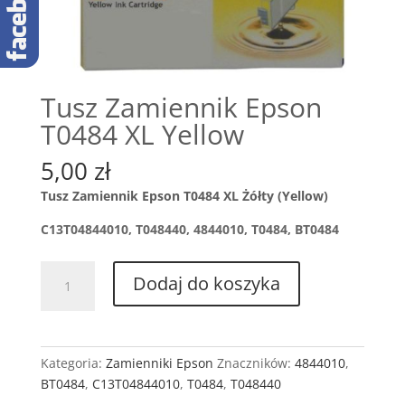
Tusz Zamiennik Epson
T0484 XL Yellow
5,00
zł
Tusz Zamiennik Epson T0484 XL Żółty (Yellow)
C13T04844010, T048440, 4844010, T0484, BT0484
ilość
Dodaj do koszyka
Tusz
Zamiennik
Epson
T0484
Kategoria:
Zamienniki Epson
Znaczników:
4844010
,
XL
BT0484
,
C13T04844010
,
T0484
,
T048440
Yellow