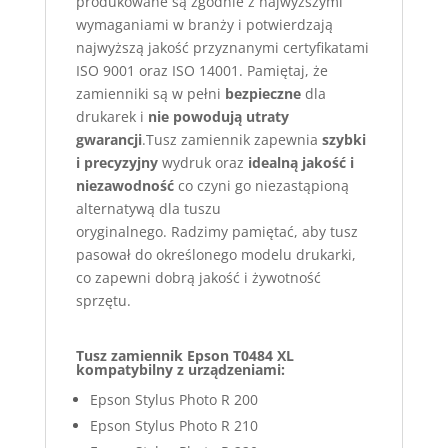
produkowane są zgodnie z najwyższymi
wymaganiami w branży i potwierdzają
najwyższą jakość przyznanymi certyfikatami
ISO 9001 oraz ISO 14001. Pamiętaj, że
zamienniki są w pełni
bezpieczne
dla
drukarek i
nie powodują utraty
gwarancji
.Tusz zamiennik zapewnia
szybki
i precyzyjny
wydruk oraz
idealną jakość i
niezawodność
co czyni go niezastąpioną
alternatywą dla tuszu
oryginalnego. Radzimy pamiętać, aby tusz
pasował do określonego modelu drukarki,
co zapewni dobrą jakość i żywotność
sprzętu.
Tusz zamiennik Epson T0484 XL
kompatybilny z urządzeniami:
Epson Stylus Photo R 200
Epson Stylus Photo R 210