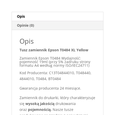
Opis
Opinie (0)
Opis
Tusz zamiennik Epson T0484 XL Yellow
Zamiennik Epson T0484 Wydajność:
pojemność 19ml (przy 5% zadruku strony
formatu A4 według normy ISO/IEC24711)
Kod Producenta: C13T04844010, T048440,
4844010, T0484, BT0484
Gwarancja producenta 24 miesiące.
Zamiennik do drukarki, który charakteryzuje
się
wysoką jakością
drukowania
oraz
pojemnością.
Nasze tusze