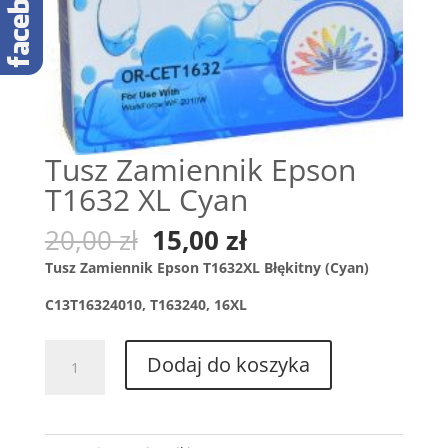
Tusz Zamiennik Epson
T1632 XL Cyan
Pierwotna
Aktualna
20,00
zł
15,00
zł
cena
cena
Tusz Zamiennik Epson T1632XL Błękitny (Cyan)
wynosiła:
wynosi:
20,00 zł.
15,00 zł.
C13T16324010, T163240, 16XL
ilość
Dodaj do koszyka
Tusz
Zamiennik
Epson
T1632