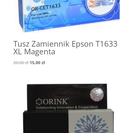
Tusz Zamiennik Epson T1633
XL Magenta
Pierwotna
Aktualna
20,00
zł
15,00
zł
cena
cena
wynosiła:
wynosi:
20,00 zł.
15,00 zł.