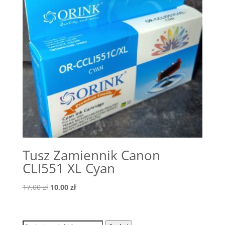
Tusz Zamiennik Canon
CLI551 XL Cyan
Pierwotna
Aktualna
17,00
zł
10,00
zł
cena
cena
wynosiła:
wynosi:
17,00 zł.
10,00 zł.