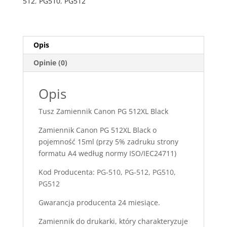
512
,
PG510
,
PG512
Black
Opis
Opinie (0)
Opis
Tusz Zamiennik Canon PG 512XL Black
Zamiennik Canon PG 512XL Black o
pojemność 15ml (przy 5% zadruku strony
formatu A4 według normy ISO/IEC24711)
Kod Producenta:
PG-510, PG-512, PG510,
PG512
Gwarancja producenta 24 miesiące.
Zamiennik do drukarki, który charakteryzuje