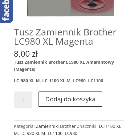
Tusz Zamiennik Brother
LC980 XL Magenta
8,00
zł
Tusz Zamiennik Brother LC980 XL Amarantowy
(Magenta)
LC-980 XL M, LC-1100 XL M, LC980, LC1100
ilość
Dodaj do koszyka
Tusz
Zamiennik
Brother
LC980
Kategoria:
Zamienniki Brother
Znaczniki:
LC-1100 XL
XL
M
,
LC-980 XL M
,
LC1100
,
LC980
Magenta