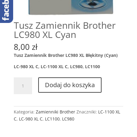
Tusz Zamiennik Brother
LC980 XL Cyan
8,00
zł
Tusz Zamiennik Brother LC980 XL Błękitny (Cyan)
LC-980 XL C, LC-1100 XL C, LC980, LC1100
ilość
Dodaj do koszyka
Tusz
Zamiennik
Brother
LC980
Kategoria:
Zamienniki Brother
Znaczniki:
LC-1100 XL
XL
C
,
LC-980 XL C
,
LC1100
,
LC980
Cyan