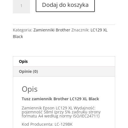
ilość
Dodaj do koszyka
Tusz
Zamiennik
Brother
LC129
Kategoria:
Zamienniki Brother
Znacznik:
LC129 XL
XL
Black
Black
Opis
Opinie (0)
Opis
Tusz zamiennik Brother LC129 XL Black
Zamiennik Epson LC129 XL Wydajność:
pojemność 58ml (przy 5% zadruku strony
formatu A4 według normy ISO/IEC24711)
Kod Producenta: LC-129BK