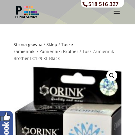
518 516 327
Strona główna
/
Sklep
/
Tusze
zamienniki
/
Zamienniki Brother
/ Tusz Zamiennik
Brother LC129 XL Black