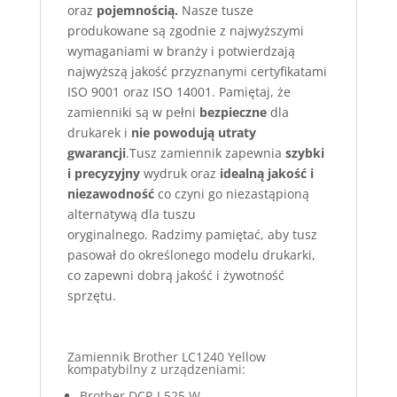
oraz
pojemnością.
Nasze tusze
produkowane są zgodnie z najwyższymi
wymaganiami w branży i potwierdzają
najwyższą jakość przyznanymi certyfikatami
ISO 9001 oraz ISO 14001. Pamiętaj, że
zamienniki są w pełni
bezpieczne
dla
drukarek i
nie powodują utraty
gwarancji
.Tusz zamiennik zapewnia
szybki
i precyzyjny
wydruk oraz
idealną jakość i
niezawodność
co czyni go niezastąpioną
alternatywą dla tuszu
oryginalnego. Radzimy pamiętać, aby tusz
pasował do określonego modelu drukarki,
co zapewni dobrą jakość i żywotność
sprzętu.
Zamiennik Brother LC1240 Yellow
kompatybilny z urządzeniami:
Brother DCP-J 525 W