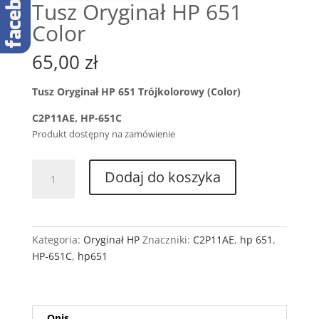
Tusz Oryginał HP 651
Color
65,00
zł
Tusz Oryginał HP 651 Trójkolorowy (Color)
C2P11AE, HP-651C
Produkt dostępny na zamówienie
ilość
Dodaj do koszyka
Tusz
Oryginał
HP
651
Kategoria:
Oryginał HP
Znaczniki:
C2P11AE
,
hp 651
,
Color
HP-651C
,
hp651
Opis