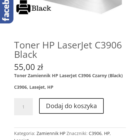
Toner HP LaserJet C3906
Black
55,00
zł
Toner Zamiennik HP LaserJet C3906 Czarny (Black)
C3906, Lasejet, HP
ilość
Dodaj do koszyka
Toner
HP
LaserJet
C3906
Kategoria:
Zamiennik HP
Znaczniki:
C3906
,
HP
,
Black