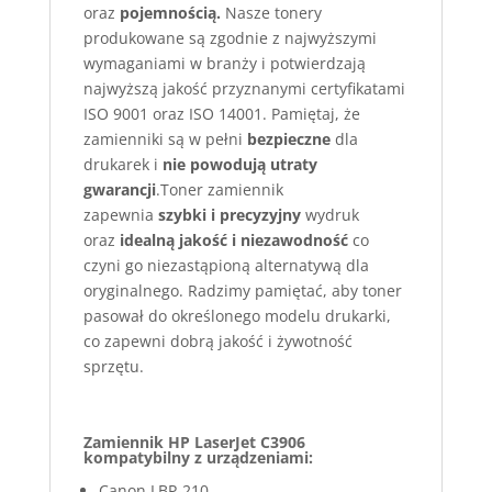
oraz
pojemnością.
Nasze tonery
produkowane są zgodnie z najwyższymi
wymaganiami w branży i potwierdzają
najwyższą jakość przyznanymi certyfikatami
ISO 9001 oraz ISO 14001. Pamiętaj, że
zamienniki są w pełni
bezpieczne
dla
drukarek i
nie powodują utraty
gwarancji
.Toner zamiennik
zapewnia
szybki i precyzyjny
wydruk
oraz
idealną jakość i niezawodność
co
czyni go niezastąpioną alternatywą dla
oryginalnego. Radzimy pamiętać, aby toner
pasował do określonego modelu drukarki,
co zapewni dobrą jakość i żywotność
sprzętu.
Zamiennik HP LaserJet C3906
kompatybilny z urządzeniami:
Canon LBP-210