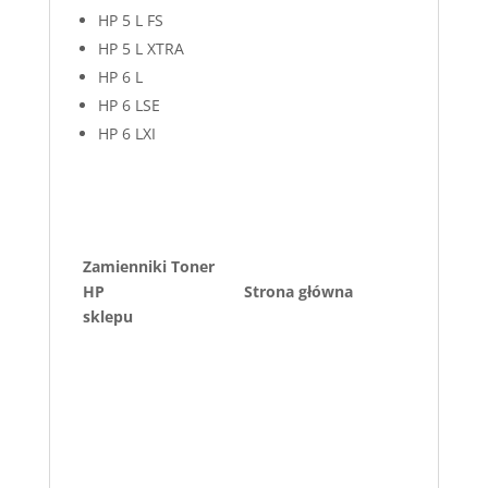
HP 5 L FS
HP 5 L XTRA
HP 6 L
HP 6 LSE
HP 6 LXI
Zamienniki Toner
HP
Strona główna
sklepu