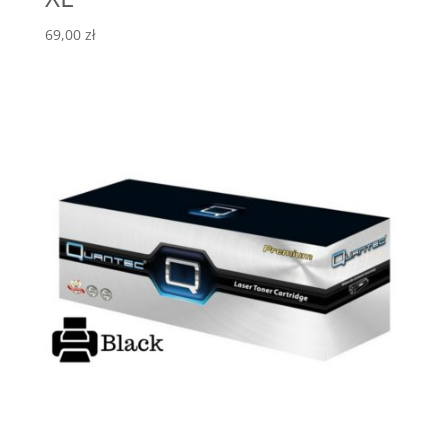
69,00
zł