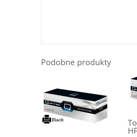
Podobne produkty
To
HP