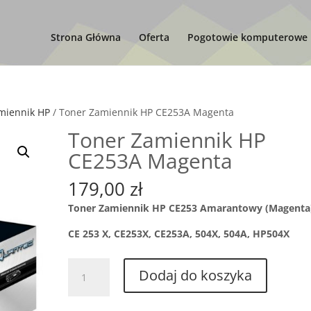
Strona Główna
Oferta
Pogotowie komputerowe
miennik HP
/ Toner Zamiennik HP CE253A Magenta
Toner Zamiennik HP
CE253A Magenta
179,00
zł
Toner Zamiennik HP CE253 Amarantowy (Magenta
CE 253 X, CE253X, CE253A, 504X, 504A, HP504X
ilość
Dodaj do koszyka
Toner
Zamiennik