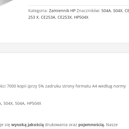
HP
CE253A
Kategoria:
Zamiennik HP
Znaczników:
504A
,
504X
,
C
Magenta
253 X
,
CE253A
,
CE253X
,
HP504X
ci 7000 kopii (przy 5% zadruku strony formatu A4 według normy
A, 504X, 504A, HP504X
je się
wysoką jakością
drukowania oraz
pojemnością.
Nasze