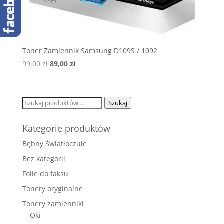
Toner Zamiennik Samsung D109S / 1092
Pierwotna
Aktualna
99,00
zł
89,00
zł
cena
cena
wynosiła:
wynosi:
99,00 zł.
89,00 zł.
Szukaj:
Szukaj
Kategorie produktów
Bębny Światłoczułe
Bez kategorii
Folie do faksu
Tonery oryginalne
Tonery zamienniki
Oki