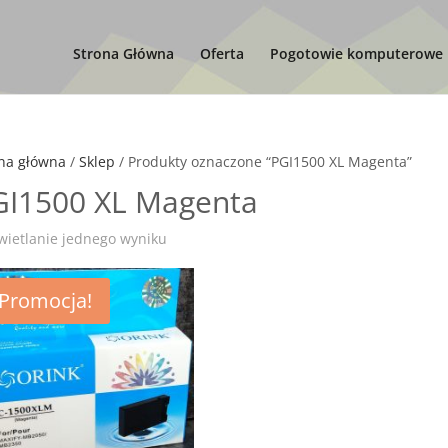
Strona Główna
Oferta
Pogotowie komputerowe
na główna
/
Sklep
/ Produkty oznaczone “PGI1500 XL Magenta”
GI1500 XL Magenta
ietlanie jednego wyniku
Promocja!