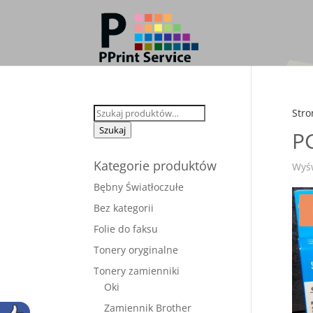
Szukaj:
Stro
Szukaj
P
Kategorie produktów
Wyśw
Bębny Światłoczułe
Bez kategorii
Folie do faksu
Tonery oryginalne
Tonery zamienniki
Oki
Zamiennik Brother