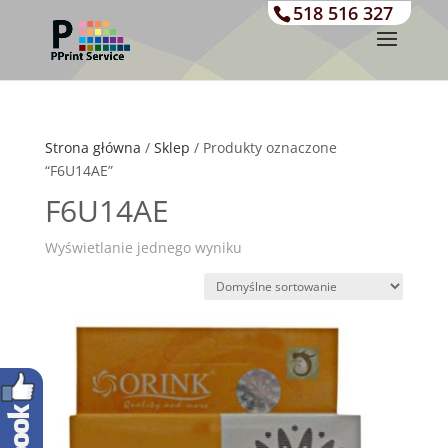
518 516 327
Strona główna
/
Sklep
/ Produkty oznaczone
“F6U14AE”
F6U14AE
Wyświetlanie jednego wyniku