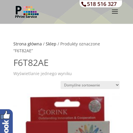
518 516 327
Strona główna
/
Sklep
/ Produkty oznaczone
“F6T82AE”
F6T82AE
Wyświetlanie jednego wyniku