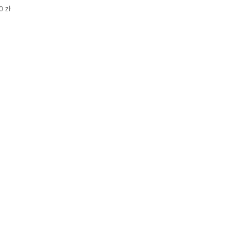
00
zł