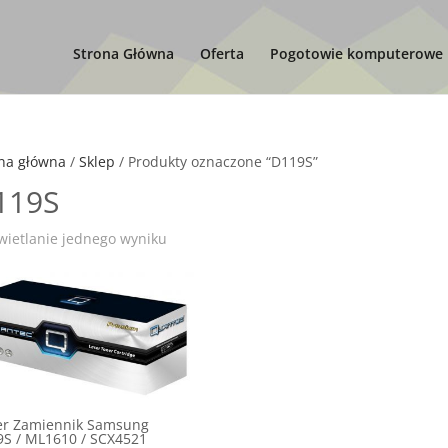
Strona Główna
Oferta
Pogotowie komputerowe
na główna
/
Sklep
/ Produkty oznaczone “D119S”
119S
ietlanie jednego wyniku
er Zamiennik Samsung
S / ML1610 / SCX4521