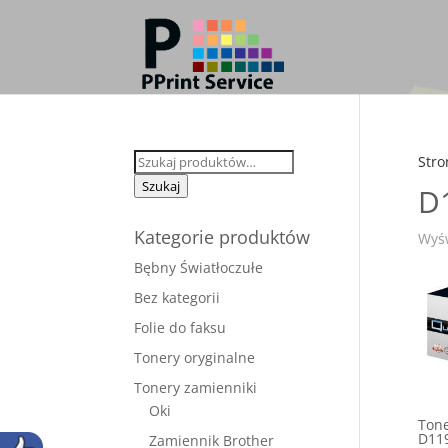
Szukaj:
Stro
Szukaj
D
Kategorie produktów
Wyśw
Bębny Światłoczułe
Bez kategorii
Folie do faksu
Tonery oryginalne
Tonery zamienniki
Oki
Ton
D119
Zamiennik Brother