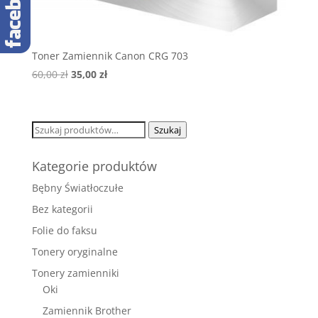
Toner Zamiennik Canon CRG 703
Pierwotna
Aktualna
60,00
zł
35,00
zł
cena
cena
wynosiła:
wynosi:
60,00 zł.
35,00 zł.
Szukaj:
Szukaj
Kategorie produktów
Bębny Światłoczułe
Bez kategorii
Folie do faksu
Tonery oryginalne
Tonery zamienniki
Oki
Zamiennik Brother