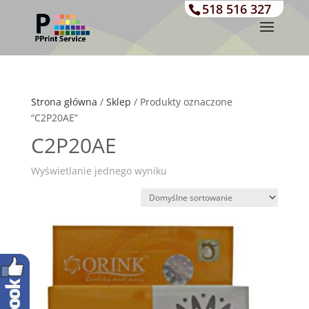
518 516 327
Strona główna
/
Sklep
/ Produkty oznaczone
“C2P20AE”
C2P20AE
Wyświetlanie jednego wyniku