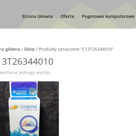
Strona Główna
Oferta
Pogotowie komputerowe
na główna
/
Sklep
/ Produkty oznaczone “C13T26344010”
13T26344010
ietlanie jednego wyniku