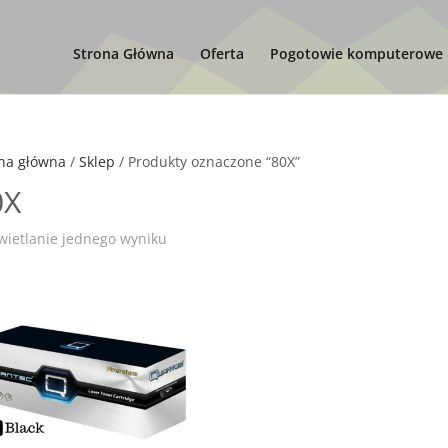
Strona Główna
Oferta
Pogotowie komputerowe
na główna
/
Sklep
/ Produkty oznaczone “80X”
0X
ietlanie jednego wyniku