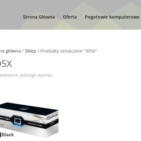
Strona Główna
Oferta
Pogotowie komputerowe
na główna
/
Sklep
/ Produkty oznaczone “305X”
05X
ietlanie jednego wyniku