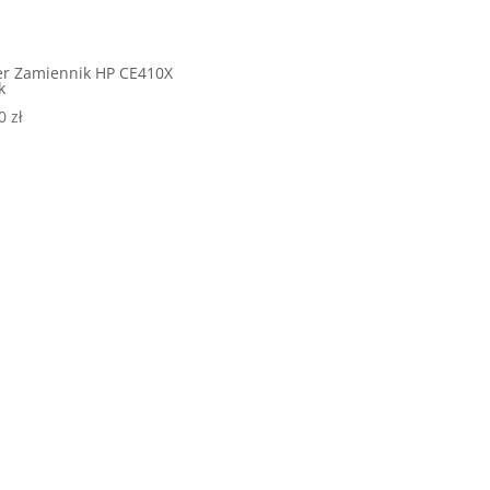
er Zamiennik HP CE410X
k
00
zł