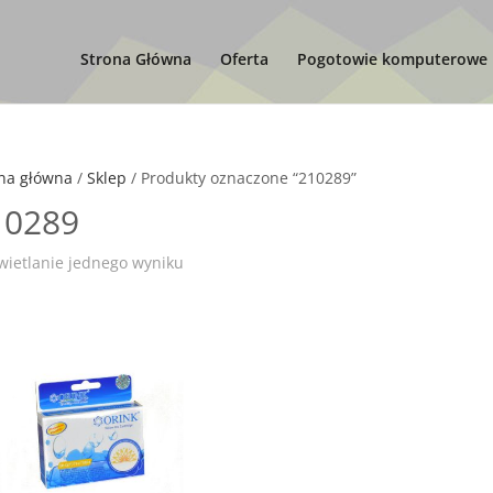
Strona Główna
Oferta
Pogotowie komputerowe
na główna
/
Sklep
/ Produkty oznaczone “210289”
10289
ietlanie jednego wyniku