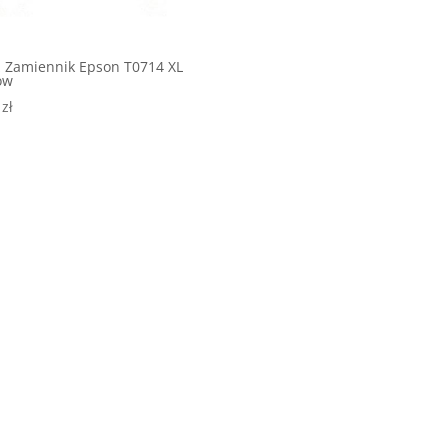
 Zamiennik Epson T0714 XL
ow
0
zł