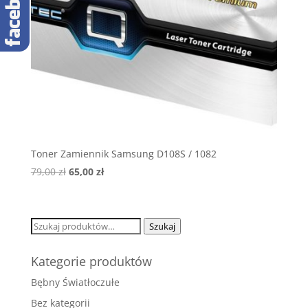
Toner Zamiennik Samsung D108S / 1082
Pierwotna
Aktualna
79,00
zł
65,00
zł
cena
cena
wynosiła:
wynosi:
79,00 zł.
65,00 zł.
Szukaj:
Szukaj
Kategorie produktów
Bębny Światłoczułe
Bez kategorii